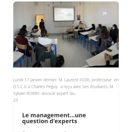
JA
Lundi 17 janvier dernier, M. Laurent FIORI, professeur en
D.S.C.G à Charles Péguy, a reçu avec ses étudiants, M.
Sylvain ROBBY, associé expert du...
29
Le management…une
question d’experts