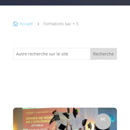
Accueil
Formations bac + 3

5
OC