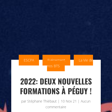
ESCPA
Evénement
La Vie de
nos BTS
2022: DEUX NOUVELLES
FORMATIONS À PÉGUY !
par
Stéphane Thiébaut
|
10 Nov 21
|
Aucun
commentaire