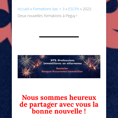
Accueil
»
Formations bac + 3
»
ESCPA
»
2022:
Deux nouvelles formations à Péguy !
Nous sommes heureux
de partager avec vous la
bonne nouvelle !