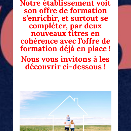
Notre établissement voit
son offre de formation
s’enrichir, et surtout se
compléter, par deux
nouveaux titres en
cohérence avec l’offre de
formation déjà en place !
Nous vous invitons à les
découvrir ci-dessous !