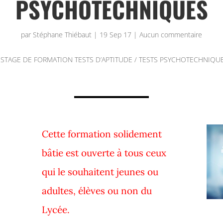
PSYCHOTECHNIQUES
par
Stéphane Thiébaut
|
19 Sep 17
|
Aucun commentaire
»
STAGE DE FORMATION TESTS D’APTITUDE / TESTS PSYCHOTECHNIQU
Cette formation solidement
bâtie est ouverte à tous ceux
qui le souhaitent jeunes ou
adultes, élèves ou non du
Lycée.