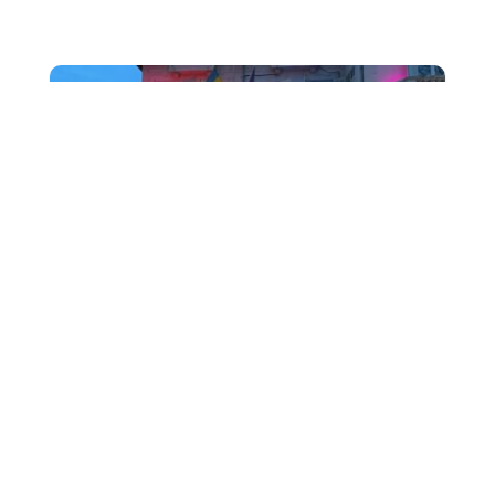
MA
REMISE DE DIPLOMES des Bachelors de Charles Péguy
promotion 2024 s'est tenue Jeudi 20 Mars La Mairie
des 6ème et 8ème ardt de Marseille a...
22
Cérémonie de REMISE DE