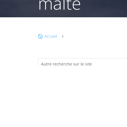
malte
Accueil

5