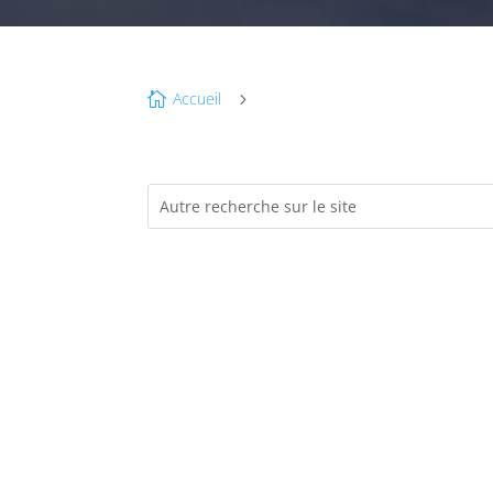
Accueil

5
NO