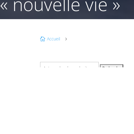
« nouvelle vie »
Accueil

5
Recherche
pour :