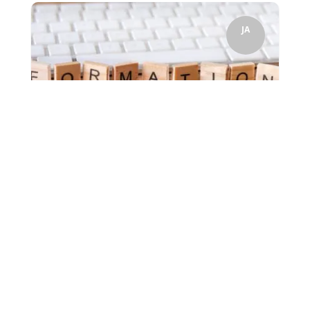
JA
Notre établissement a signé un partenariat avec le CFA
de la Cité Technique porté par Formation & Métier.Il
existe désormais une Unité de...
26
L’arrivée de l’apprentissage à
Charles Péguy !