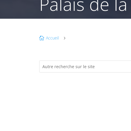
Palais de l
Accueil

5