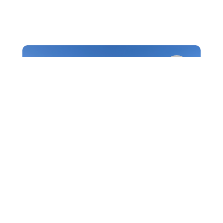
é
F
C'est sous un soleil radieux que les BTS Tourisme ont eu
le plaisir de faire découvrir Marseille. En premier lieu, leur
journée a commencé par un...
23