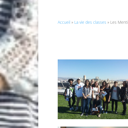
Accueil
»
La vie des classes
»
Les Menti