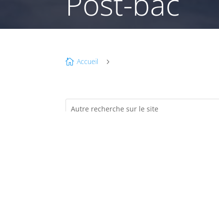
Post-bac
Accueil

5