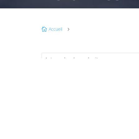
Accueil

5
JA