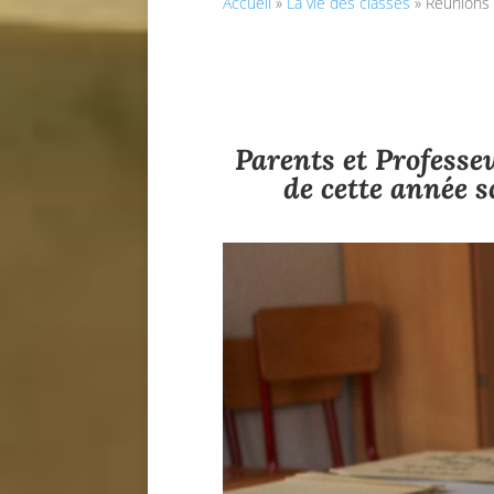
Accueil
»
La vie des classes
»
Réunions 
Parents et Professe
de cette année s