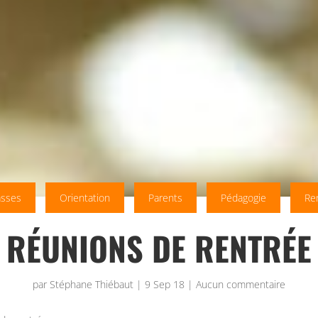
asses
Orientation
Parents
Pédagogie
Ren
RÉUNIONS DE RENTRÉE
par
Stéphane Thiébaut
|
9 Sep 18
|
Aucun commentaire