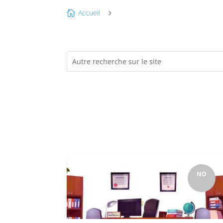
Accueil

5
NO