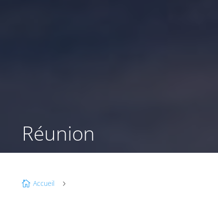
Réunion
Accueil

5