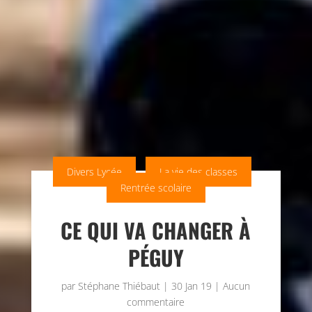
Divers Lycée
La vie des classes
Rentrée scolaire
CE QUI VA CHANGER À
PÉGUY
par
Stéphane Thiébaut
|
30 Jan 19
|
Aucun
commentaire