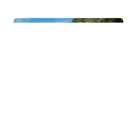
SE
Vendredi 29 Août, les professeurs et personnels de
Charles Péguy se sont retrouvés à ..... Rousset ! Ce n'est
pas une erreur d'itinéraire mais bien...
6
Rentrée des Equipes 2025-