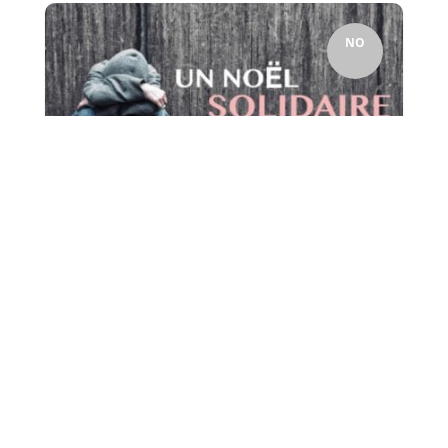
NO
A l'approche des fêtes de fin d'année, le Lycée Charles
PEGUY souhaite participer à l'opération "Un Noël
solidaire avec les...
17
Pour un Noël solidaire !
Stéphane Thiébaut
par