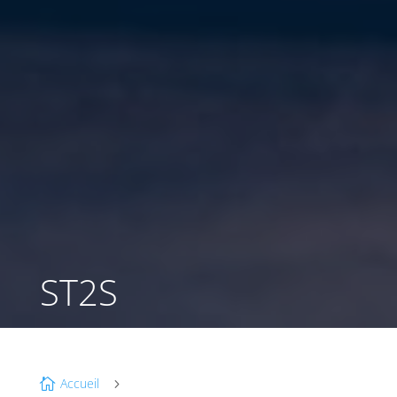
ST2S
Accueil

5