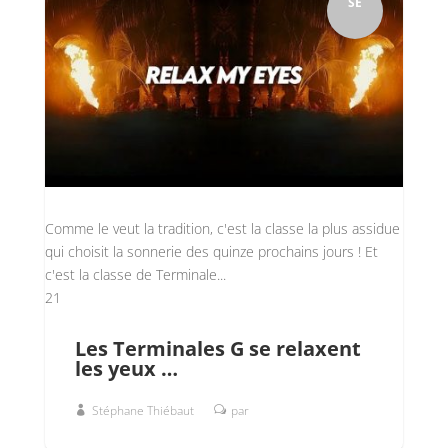
SE
Comme le veut la tradition, c'est la classe la plus assidue
qui choisit la sonnerie des quinze prochains jours ! Et
c'est la classe de Terminale...
21
Les Terminales G se relaxent
les yeux …
Stéphane Thiébaut
par