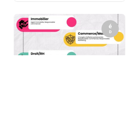
é
D
Mardi 3 Décembre 30 professionnels ont consacré leur
après-midi à nos élèves de Secondes, Premières et
Terminales pour leur parler de leur métier...
6
Des TABLES RONDES pour