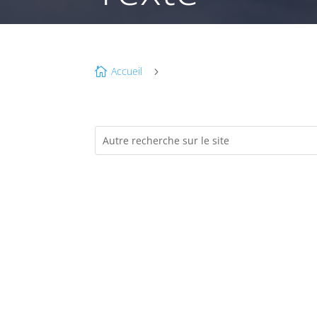
Accueil

5
é
D