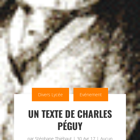
Divers Lycée
Evénement
UN TEXTE DE CHARLES
PÉGUY
par
Stéphane Thiébaut
|
30 Avr 17
|
Aucun