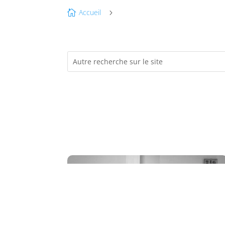
Accueil

5
OC