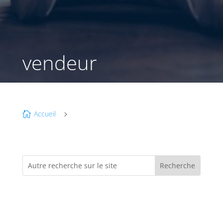
vendeur
Accueil

5