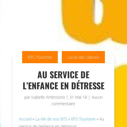
BTS Tourisme
La vie des classes
AU SERVICE DE
L’ENFANCE EN DÉTRESSE
par
Isabelle Ambrosino
|
31 Mai 18
|
Aucun
commentaire
Accueil
»
La Vie de nos BTS
»
BTS Tourisme
»
Au
service de l’enfance en détresse