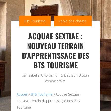
BTS Tourisme
La vie des classes
ACQUAE SEXTIAE :
NOUVEAU TERRAIN
D’APPRENTISSAGE DES
BTS TOURISME
par
Isabelle Ambrosino
|
5 Déc 25
|
Aucun
commentaire
Accueil
»
BTS Tourisme
»
Acquae Sextiae :
nouveau terrain d’apprentissage des BTS
Tourisme