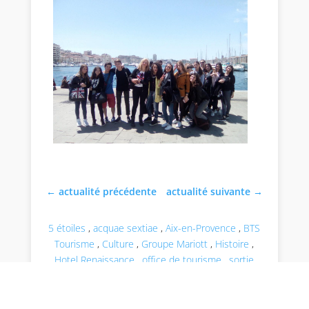
←
actualité précédente
actualité suivante
→
5 étoiles
,
acquae sextiae
,
Aix-en-Provence
,
BTS
Tourisme
,
Culture
,
Groupe Mariott
,
Histoire
,
Hotel Renaissance
,
office de tourisme
,
sortie
pédagogique
,
Tourisme