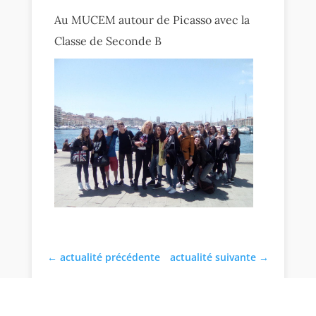
Au MUCEM autour de Picasso avec la
Classe de Seconde B
←
actualité précédente
actualité suivante
→
academie
,
cross
,
cross académique
,
UNSS