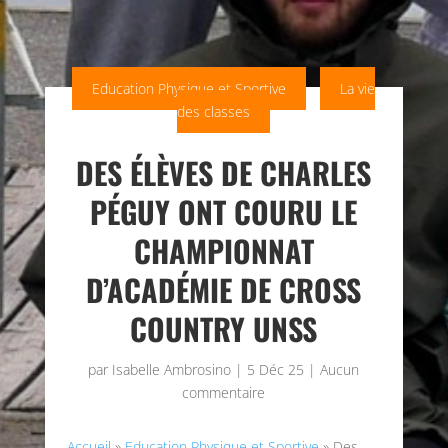
Education Physique et Sportive
La vie
des classes
DES ÉLÈVES DE CHARLES
PÉGUY ONT COURU LE
CHAMPIONNAT
D’ACADÉMIE DE CROSS
COUNTRY UNSS
par
Isabelle Ambrosino
|
5 Déc 25
|
Aucun
commentaire
Accueil
»
Education Physique et Sportive
»
Des