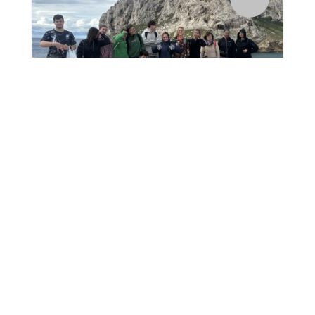
Lundi 5 mai 2025, les deux classes de 1re BTS Tourisme
sont sorties de l'Etablissement sous la thématique de
l’écologie dans les calanques...
15
Une sortie éco responsable
Isabelle Ambrosino
par