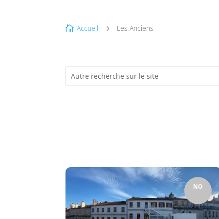
Accueil
Les Anciens

5
NO