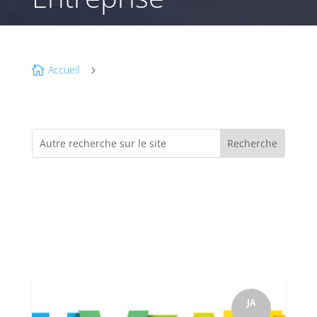
Accueil

5
JA