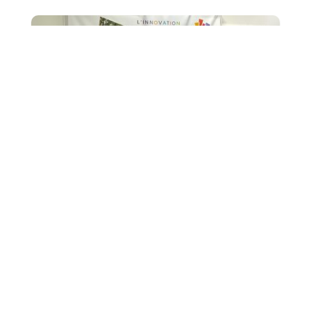
AV
Jeudi 11 Avril 2024, un JOB DATING pour les classes du
Supérieur, a réuni des professionnels du monde de
l'entreprise. Alexandre BAUDON, chargé des...
21
Le Job Dating d’Alex