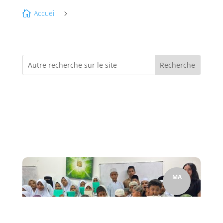
Accueil

5
MA