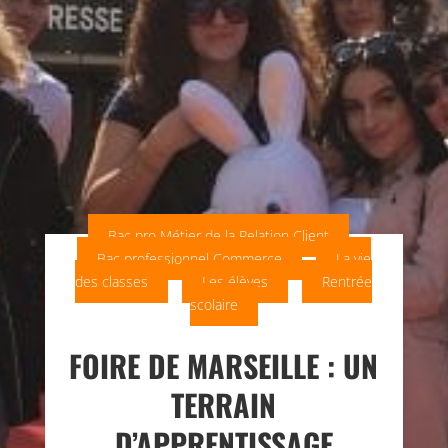
Bac pro Métier de la Relation Client
Bac professionnel Commerce
La vie
des classes
Les élèves
Rentrée
scolaire
FOIRE DE MARSEILLE : UN
TERRAIN
D’APPRENTISSAGE