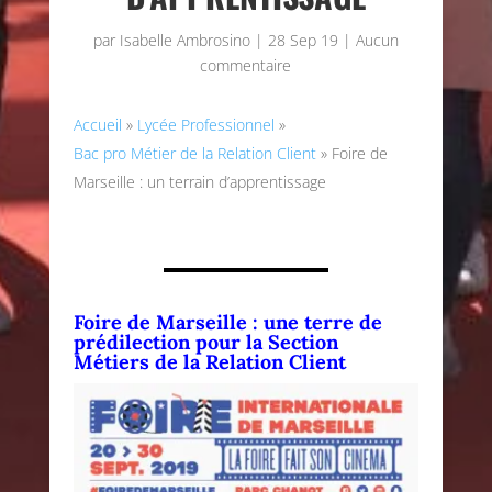
par
Isabelle Ambrosino
|
28 Sep 19
|
Aucun
commentaire
Accueil
»
Lycée Professionnel
»
Bac pro Métier de la Relation Client
»
Foire de
Marseille : un terrain d’apprentissage
Foire de Marseille : une terre de
prédilection p
our la Section
Métiers de la Relation Client