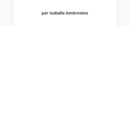
par Isabelle Ambrosino
Envoyer le commentaire
Votre adresse e-mail ne sera pas publiée.
Les
champs obligatoires sont indiqués avec
*