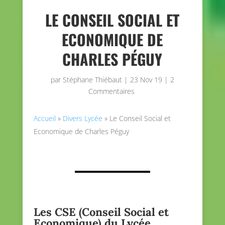
LE CONSEIL SOCIAL ET
ECONOMIQUE DE
CHARLES PÉGUY
par
Stéphane Thiébaut
|
23 Nov 19
|
2
Commentaires
Accueil
»
Divers Lycée
»
Le Conseil Social et
Economique de Charles Péguy
Les CSE (Conseil Social et
Economique) du Lycée