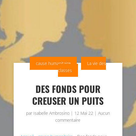
cause humanitaire
La vie des
classes
DES FONDS POUR
CREUSER UN PUITS
par
Isabelle Ambrosino
|
12 Mai 22
|
Aucun
commentaire