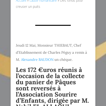
Accueil
»
cause humanitaire
»
Des fonds pour
creuser un puits
Jeudi 12 Mai, Monsieur THIEBAUT, Chef
d’Etablissement de Charles Péguy a remis à
M.
Alexandre BAUDON
un chèque.
Les 172 €uros réunis à
l’occasion de la collecte
du panier de Pâques
sont reversés à
l’Association Sourire
d’Enfants, dirigée par M.