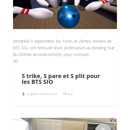
Vendredi 9 septembre, les 1ères et 2èmes années de
BTS SIO, ont retrouvé leurs professeurs au Bowling Star
du XIIème arrondissement, pour conclure...
30
S trike, S pare et S plit pour
les BTS SIO
Isabelle Ambrosino
par
SE