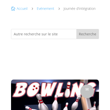
Accueil
Evénement
Journée d'intégration

5
5
SE