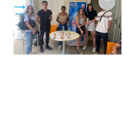
Les étudiants du Diplôme de Comptabilité et de Gestion
marquent des points en ce début d'année ! Leurs
enseignants leur avaient concocté un ...
25
Les DCG comptent les points
à la rentrée
Isabelle Ambrosino
par