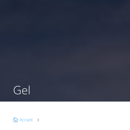
Gel
Accueil

5